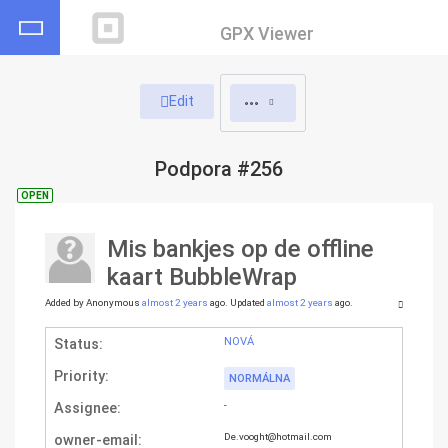
GPX Viewer
Edit
Podpora #256
OPEN
Mis bankjes op de offline
kaart BubbleWrap
Added by Anonymous
almost 2 years
ago. Updated
almost 2 years
ago.
Status:
NOVÁ
Priority:
NORMÁLNA
Assignee:
-
owner-email
:
De.vooght@hotmail.com