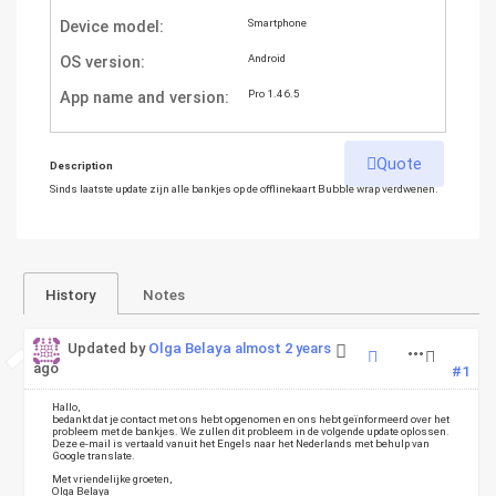
Device model
:
Smartphone
OS version
:
Android
App name and version
:
Pro 1.46.5
Quote
Description
Sinds laatste update zijn alle bankjes op de offlinekaart Bubble wrap verdwenen.
History
Notes
Updated by
Olga Belaya
almost 2 years
ago
#1
Hallo,
bedankt dat je contact met ons hebt opgenomen en ons hebt geïnformeerd over het
probleem met de bankjes. We zullen dit probleem in de volgende update oplossen.
Deze e-mail is vertaald vanuit het Engels naar het Nederlands met behulp van
Google translate.
Met vriendelijke groeten,
Olga Belaya